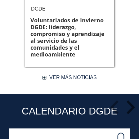
DGDE
D
Revisa las f
Voluntariados de Invierno
El
a
DGDE: liderazgo,
de
Galería
compromiso y aprendizaje
ta
al servicio de las
ap
comunidades y el
medioambiente
VER MÁS NOTICIAS
CALENDARIO DGDE