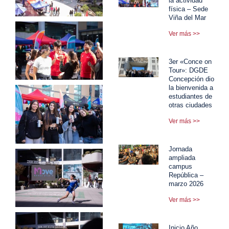
la actividad
física – Sede
Viña del Mar
Ver más >>
3er «Conce on
Tour»: DGDE
Concepción dio
la bienvenida a
estudiantes de
otras ciudades
Ver más >>
Jornada
ampliada
campus
República –
marzo 2026
Ver más >>
Inicio Año