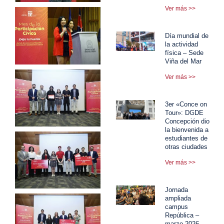
Ver más >>
Día mundial de
la actividad
física – Sede
Viña del Mar
Ver más >>
3er «Conce on
Tour»: DGDE
Concepción dio
la bienvenida a
estudiantes de
otras ciudades
Ver más >>
Jornada
ampliada
campus
República –
marzo 2026