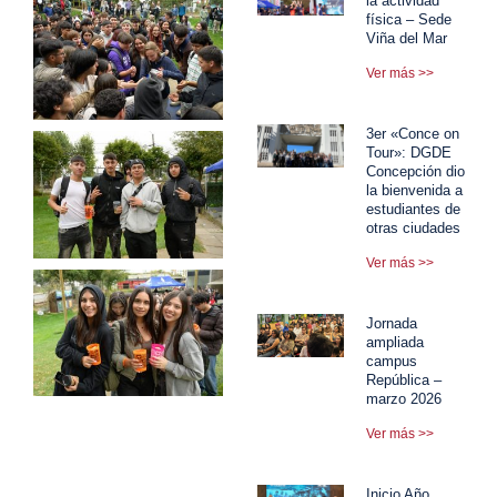
la actividad
física – Sede
Viña del Mar
Ver más >>
3er «Conce on
Tour»: DGDE
Concepción dio
la bienvenida a
estudiantes de
otras ciudades
Ver más >>
Jornada
ampliada
campus
República –
marzo 2026
Ver más >>
Inicio Año