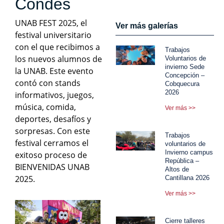
Condes
UNAB FEST 2025, el
Ver más galerías
festival universitario
con el que recibimos a
Trabajos
los nuevos alumnos de
Voluntarios de
invierno Sede
la UNAB. Este evento
Concepción –
contó con stands
Cobquecura
2026
informativos, juegos,
música, comida,
Ver más >>
deportes, desafíos y
sorpresas. Con este
Trabajos
festival cerramos el
voluntarios de
Invierno campus
exitoso proceso de
República –
BIENVENIDAS UNAB
Altos de
2025.
Cantillana 2026
Ver más >>
Cierre talleres