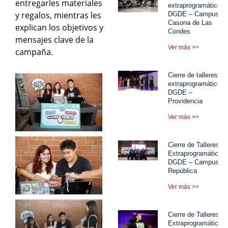
entregarles materiales
extraprogramáticos
y regalos, mientras les
DGDE – Campus
Casona de Las
explican los objetivos y
Condes
mensajes clave de la
Ver más >>
campaña.
Cierre de talleres
extraprogramáticos
DGDE –
Providencia
Ver más >>
Cierre de Talleres
Extraprogramáticos
DGDE – Campus
República
Ver más >>
Cierre de Talleres
Extraprogramáticos