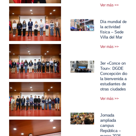
Ver más >>
Día mundial de
la actividad
física – Sede
Viña del Mar
Ver más >>
3er «Conce on
Tour»: DGDE
Concepción dio
la bienvenida a
estudiantes de
otras ciudades
Ver más >>
Jornada
ampliada
campus
República –
marzo 2026