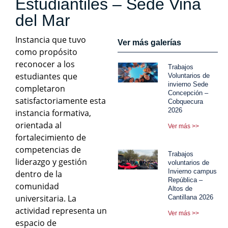
Estudiantiles – Sede Viña
del Mar
Instancia que tuvo
Ver más galerías
como propósito
reconocer a los
Trabajos
estudiantes que
Voluntarios de
invierno Sede
completaron
Concepción –
satisfactoriamente esta
Cobquecura
2026
instancia formativa,
orientada al
Ver más >>
fortalecimiento de
competencias de
Trabajos
liderazgo y gestión
voluntarios de
Invierno campus
dentro de la
República –
comunidad
Altos de
universitaria. La
Cantillana 2026
actividad representa un
Ver más >>
espacio de